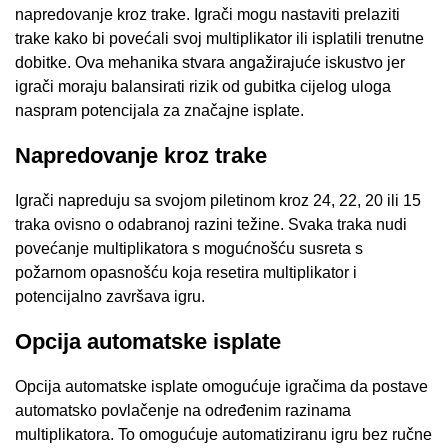
napredovanje kroz trake. Igrači mogu nastaviti prelaziti
trake kako bi povećali svoj multiplikator ili isplatili trenutne
dobitke. Ova mehanika stvara angažirajuće iskustvo jer
igrači moraju balansirati rizik od gubitka cijelog uloga
naspram potencijala za značajne isplate.
Napredovanje kroz trake
Igrači napreduju sa svojom piletinom kroz 24, 22, 20 ili 15
traka ovisno o odabranoj razini težine. Svaka traka nudi
povećanje multiplikatora s mogućnošću susreta s
požarnom opasnošću koja resetira multiplikator i
potencijalno završava igru.
Opcija automatske isplate
Opcija automatske isplate omogućuje igračima da postave
automatsko povlačenje na određenim razinama
multiplikatora. To omogućuje automatiziranu igru bez ručne