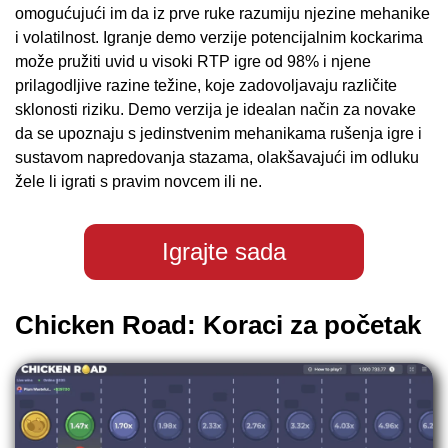
omogućujući im da iz prve ruke razumiju njezine mehanike
i volatilnost. Igranje demo verzije potencijalnim kockarima
može pružiti uvid u visoki RTP igre od 98% i njene
prilagodljive razine težine, koje zadovoljavaju različite
sklonosti riziku. Demo verzija je idealan način za novake
da se upoznaju s jedinstvenim mehanikama rušenja igre i
sustavom napredovanja stazama, olakšavajući im odluku
žele li igrati s pravim novcem ili ne.
Igrajte sada
Chicken Road: Koraci za početak