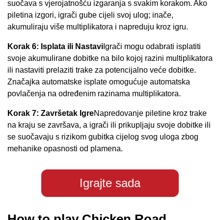
suočava s vjerojatnošću izgaranja s svakim korakom. Ako
piletina izgori, igrači gube cijeli svoj ulog; inače,
akumuliraju više multiplikatora i napreduju kroz igru.
Korak 6: Isplata ili Nastavi
Igrači mogu odabrati isplatiti
svoje akumulirane dobitke na bilo kojoj razini multiplikatora
ili nastaviti prelaziti trake za potencijalno veće dobitke.
Značajka automatske isplate omogućuje automatska
povlačenja na određenim razinama multiplikatora.
Korak 7: Završetak Igre
Napredovanje piletine kroz trake
na kraju se završava, a igrači ili prikupljaju svoje dobitke ili
se suočavaju s rizikom gubitka cijelog svog uloga zbog
mehanike opasnosti od plamena.
Igrajte sada
How to play Chicken Road