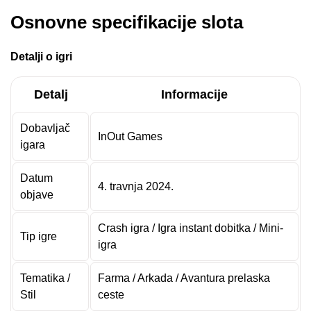
Osnovne specifikacije slota
Detalji o igri
Detalj
Informacije
Dobavljač
InOut Games
igara
Datum
4. travnja 2024.
objave
Crash igra / Igra instant dobitka / Mini-
Tip igre
igra
Tematika /
Farma / Arkada / Avantura prelaska
Stil
ceste