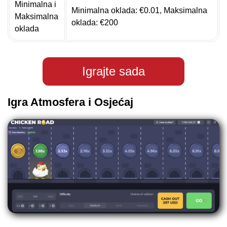
Minimalna i
Minimalna oklada: €0.01, Maksimalna
Maksimalna
oklada: €200
oklada
Igrajte sada
Igra Atmosfera i Osjećaj