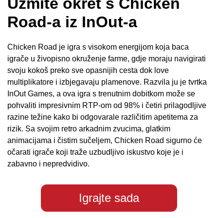
Uzmite okret s Chicken
1.1.1
Igra Atmosfera i Osjećaj
Road-a iz InOut-a
1.1.2
Pregled grafike
1.2
Glavne prednosti i nedostaci Chicken Road
1.2.1
Popis snaga
Chicken Road je igra s visokom energijom koja baca
1.2.2
Stvari koje treba imati na umu
igrače u živopisno okruženje farme, gdje moraju navigirati
1.3
Chicken Road – Jedinstvene značajke otkrivene
svoju kokoš preko sve opasnijih cesta dok love
1.4
Game Rules
multiplikatore i izbjegavaju plamenove. Razvila ju je tvrtka
1.4.1
Koji simboli se pojavljuju
InOut Games, a ova igra s trenutnim dobitkom može se
1.4.2
Pokušajte Slot besplatno
pohvaliti impresivnim RTP-om od 98% i četiri prilagodljive
1.5
Chicken Road: Koraci za početak
razine težine kako bi odgovarale različitim apetitema za
1.6
How to play Chicken Road
rizik. Sa svojim retro arkadnim zvucima, glatkim
1.7
Slične igre
animacijama i čistim sučeljem, Chicken Road sigurno će
1.8
Verdict: Is Chicken Road Game worth playing?
očarati igrače koji traže uzbudljivo iskustvo koje je i
1.9
FAQ
zabavno i nepredvidivo.
Igrajte sada