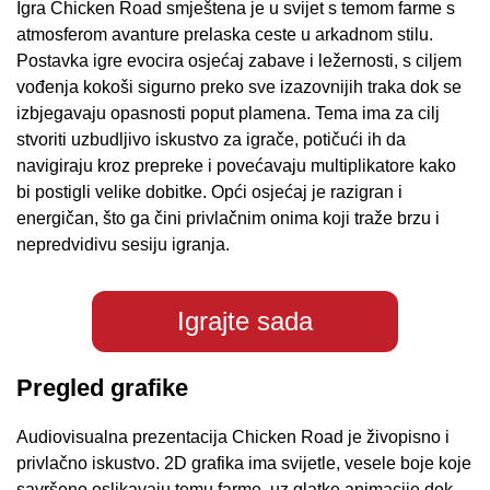
Igra Chicken Road smještena je u svijet s temom farme s
atmosferom avanture prelaska ceste u arkadnom stilu.
Postavka igre evocira osjećaj zabave i ležernosti, s ciljem
vođenja kokoši sigurno preko sve izazovnijih traka dok se
izbjegavaju opasnosti poput plamena. Tema ima za cilj
stvoriti uzbudljivo iskustvo za igrače, potičući ih da
navigiraju kroz prepreke i povećavaju multiplikatore kako
bi postigli velike dobitke. Opći osjećaj je razigran i
energičan, što ga čini privlačnim onima koji traže brzu i
nepredvidivu sesiju igranja.
Igrajte sada
Pregled grafike
Audiovisualna prezentacija Chicken Road je živopisno i
privlačno iskustvo. 2D grafika ima svijetle, vesele boje koje
savršeno oslikavaju temu farme, uz glatke animacije dok