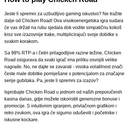
Jeste li spremni za uzbudljivo gaming iskustvo? Ne tražite
dalje od Chicken Road! Ova visokoenergetska igra sudara
će vas držati na rubu sjedala dok vodite simpatičnu kokoš
kroz sve izazovnije trake, multiplicirajući svoje dobitke s
svakim korakom.
Sa 98% RTP-a i četiri prilagodljive razine težine, Chicken
Road osigurava da svaki igrač ima priliku osvojiti velike
nagrade. No, ne dajte se zavarati - visoka volatilnost znači
česte male dobitke pomiješane s potencijalom za značajne
serije gubitaka. Pa, jeste li spremni za izazov?
Isprobajte Chicken Road u jednom od naših preporučenih
kasina danas, gdje možete iskoristiti generozne bonuse i
promocije. S intuitivnim igranjem, privlačnom grafikom i
retro zvukom, ova igra će sigurno oduševiti i početnike i
iskusne kockare.