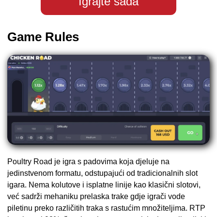
Igrajte sada
Game Rules
Poultry Road je igra s padovima koja djeluje na
jedinstvenom formatu, odstupajući od tradicionalnih slot
igara. Nema kolutove i isplatne linije kao klasični slotovi,
već sadrži mehaniku prelaska trake gdje igrači vode
piletinu preko različitih traka s rastućim množiteljima. RTP