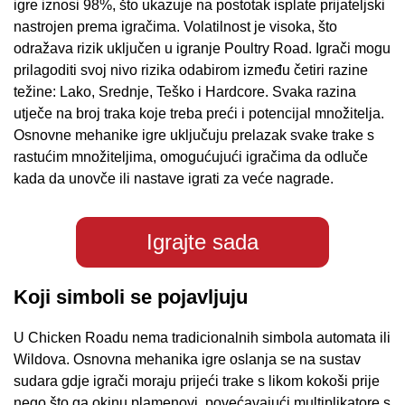
igre iznosi 98%, što ukazuje na postotak isplate prijateljski
nastrojen prema igračima. Volatilnost je visoka, što
odražava rizik uključen u igranje Poultry Road. Igrači mogu
prilagoditi svoj nivo rizika odabirom između četiri razine
težine: Lako, Srednje, Teško i Hardcore. Svaka razina
utječe na broj traka koje treba preći i potencijal množitelja.
Osnovne mehanike igre uključuju prelazak svake trake s
rastućim množiteljima, omogućujući igračima da odluče
kada da unovče ili nastave igrati za veće nagrade.
Igrajte sada
Koji simboli se pojavljuju
U Chicken Roadu nema tradicionalnih simbola automata ili
Wildova. Osnovna mehanika igre oslanja se na sustav
sudara gdje igrači moraju prijeći trake s likom kokoši prije
nego što ga okinu plamenovi, povećavajući multiplikatore s