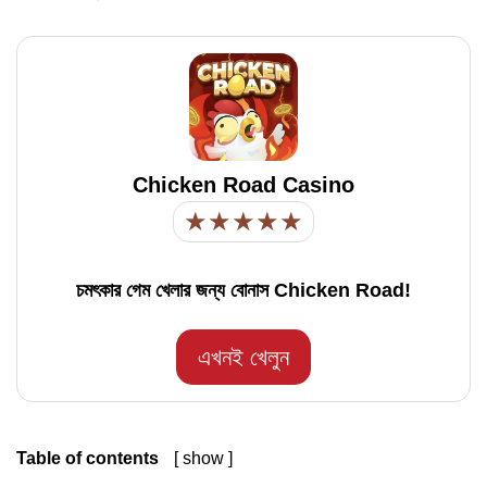
Chicken Road Casino
★
★
★
★
★
চমৎকার গেম খেলার জন্য বোনাস Chicken Road!
এখনই খেলুন
Table of contents
show