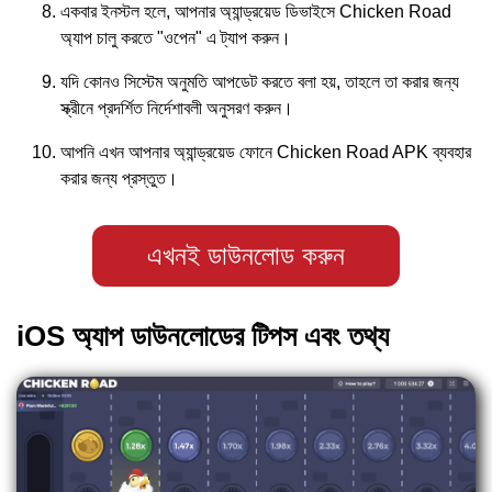
একবার ইনস্টল হলে, আপনার অ্যান্ড্রয়েড ডিভাইসে Chicken Road
অ্যাপ চালু করতে "ওপেন" এ ট্যাপ করুন।
যদি কোনও সিস্টেম অনুমতি আপডেট করতে বলা হয়, তাহলে তা করার জন্য
স্ক্রীনে প্রদর্শিত নির্দেশাবলী অনুসরণ করুন।
আপনি এখন আপনার অ্যান্ড্রয়েড ফোনে Chicken Road APK ব্যবহার
করার জন্য প্রস্তুত।
এখনই ডাউনলোড করুন
iOS অ্যাপ ডাউনলোডের টিপস এবং তথ্য