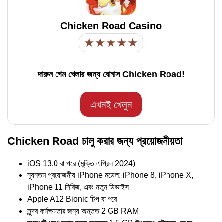
Chicken Road Casino
★
★
★
★
★
দারুন গেম খেলার জন্য বোনাস Chicken Road!
এখনই খেলুন
Chicken Road চালু করার জন্য প্রয়োজনীয়তা
iOS 13.0 বা পরে (মুক্তি এপ্রিল 2024)
ন্যূনতম প্রয়োজনীয় iPhone মডেল: iPhone 8, iPhone X,
iPhone 11 সিরিজ, এবং নতুন ডিভাইস
Apple A12 Bionic চিপ বা পরে
সুন্দর কর্মক্ষমতার জন্য অন্তত 2 GB RAM